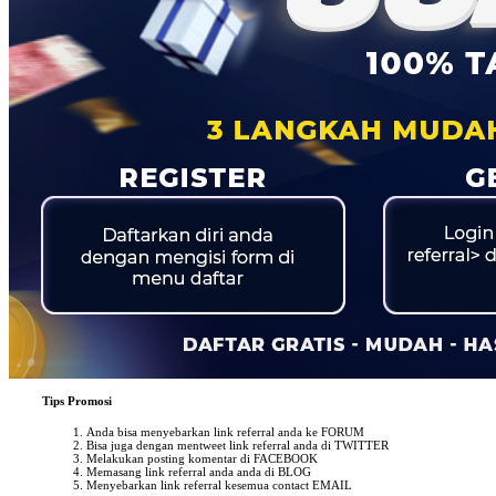
Tips Promosi
Anda bisa menyebarkan link referral anda ke FORUM
Bisa juga dengan mentweet link referral anda di TWITTER
Melakukan posting komentar di FACEBOOK
Memasang link referral anda anda di BLOG
Menyebarkan link referral kesemua contact EMAIL