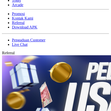
Togel
Arcade
Promosi
Kontak Kami
Referral
Download APK
Pengaduan Customer
Live Chat
Referral