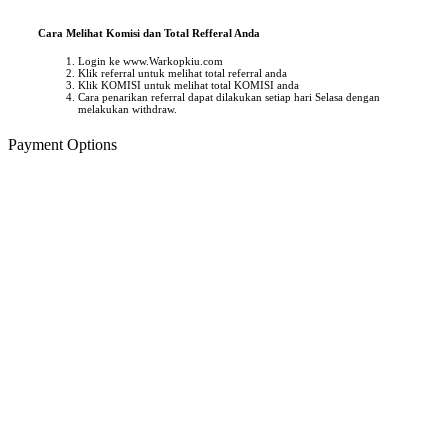
Cara Melihat Komisi dan Total Refferal Anda
Login ke www.Warkopkiu.com
Klik referral untuk melihat total referral anda
Klik KOMISI untuk melihat total KOMISI anda
Cara penarikan referral dapat dilakukan setiap hari Selasa dengan
melakukan withdraw.
Payment Options