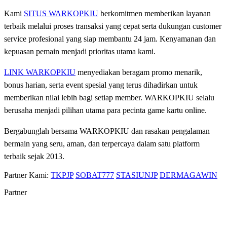
Kami
SITUS WARKOPKIU
berkomitmen memberikan layanan
terbaik melalui proses transaksi yang cepat serta dukungan customer
service profesional yang siap membantu 24 jam. Kenyamanan dan
kepuasan pemain menjadi prioritas utama kami.
LINK WARKOPKIU
menyediakan beragam promo menarik,
bonus harian, serta event spesial yang terus dihadirkan untuk
memberikan nilai lebih bagi setiap member. WARKOPKIU selalu
berusaha menjadi pilihan utama para pecinta game kartu online.
Bergabunglah bersama WARKOPKIU dan rasakan pengalaman
bermain yang seru, aman, dan terpercaya dalam satu platform
terbaik sejak 2013.
Partner Kami:
TKPJP
SOBAT777
STASIUNJP
DERMAGAWIN
Partner