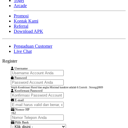
Togel
Arcade
Promosi
Kontak Kami
Referral
Download APK
Pengaduan Customer
Live Chat
Register
Username
Password
Wajib Kombinasi Huruf dan angka Minimal karakter adalah 6.Contoh : Strong@889
Konfirmasi Password
E-mail
Nomor HP
+62
Pilih Bank