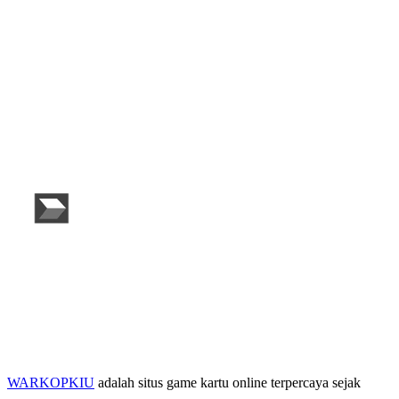
WARKOPKIU
adalah situs game kartu online terpercaya sejak