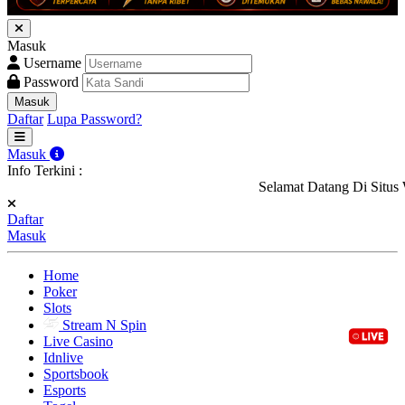
Masuk
Username
Password
Masuk
Daftar
Lupa Password?
Masuk
Info Terkini :
Selamat Datang Di Situs W
Daftar
Masuk
Home
Poker
Slots
Stream N Spin
Live Casino
Idnlive
Sportsbook
Esports