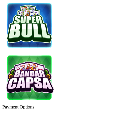
Payment Options