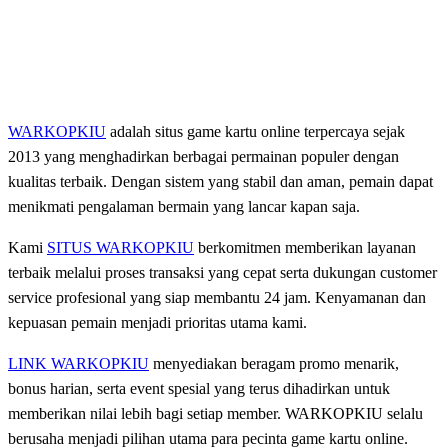
WARKOPKIU
adalah situs game kartu online terpercaya sejak
2013 yang menghadirkan berbagai permainan populer dengan
kualitas terbaik. Dengan sistem yang stabil dan aman, pemain dapat
menikmati pengalaman bermain yang lancar kapan saja.
Kami
SITUS WARKOPKIU
berkomitmen memberikan layanan
terbaik melalui proses transaksi yang cepat serta dukungan customer
service profesional yang siap membantu 24 jam. Kenyamanan dan
kepuasan pemain menjadi prioritas utama kami.
LINK WARKOPKIU
menyediakan beragam promo menarik,
bonus harian, serta event spesial yang terus dihadirkan untuk
memberikan nilai lebih bagi setiap member. WARKOPKIU selalu
berusaha menjadi pilihan utama para pecinta game kartu online.