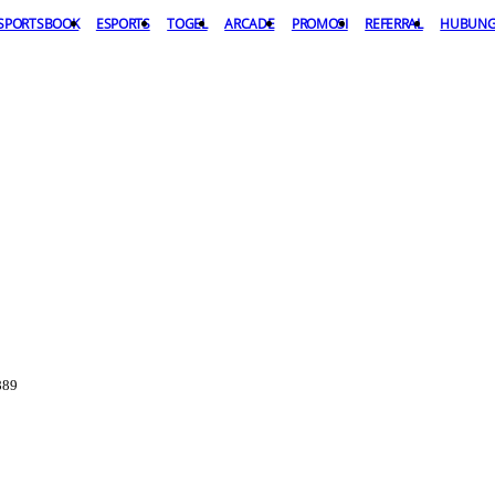
SPORTSBOOK
ESPORTS
TOGEL
ARCADE
PROMOSI
REFERRAL
HUBUNGI
889