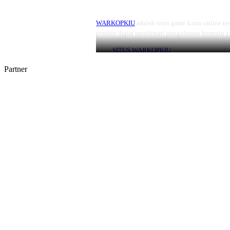
WARKOPKIU
adalah situs game kartu online t
pemain dapat menikmati pengalaman bermain ya
Kami
SITUS WARKOPKIU
berkomitmen memberik
jam. Kenyamanan dan kepuasan pemain menjadi 
Partner
LINK WARKOPKIU
menyediakan beragam promo 
WARKOPKIU selalu berusaha menjadi pilihan ut
Bergabunglah bersama WARKOPKIU dan rasakan p
Partner Kami:
TKPJP
SOBAT777
STASIUNJP
D