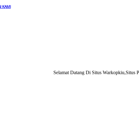
 KAMI
Selamat Datang Di Situs Warkopkiu,Situs Pelopor Poker